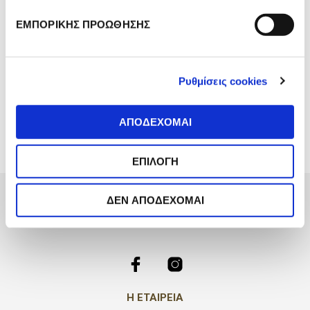
ΕΠΕΞΕΡΓΑΣΙΑ
υ
ΕΜΠΟΡΙΚΗΣ ΠΡΟΩΘΗΣΗΣ
ΠΡΟΣΩΠΙΚΩΝ
γ
ΔΕΔΟΜΕΝΩΝ
κ
α
ΠΑΤΗΣΤΕ
Ρυθμίσεις cookies
τ
ΕΔΩ.
*
ά
θ
ΑΠΟΔΕΧΟΜΑΙ
ε
σ
ΕΠΙΛΟΓΗ
η
ς
ΔΕΝ ΑΠΟΔΕΧΟΜΑΙ
Η ΕΤΑΙΡΕΙΑ