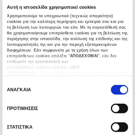
Αυτή η ιστοσελίδα χρησιμοποιεί cookies
ΜΗΝΥΜΑ
*
Χρησιμοποιούμε τα υποχρεωτικά (τεχνικώς απαραίτητα)
cookies για την καλύτερη περιήγηση και εμπειρία σου και για
τη βελτίωση των λειτουργιών του site. Με τη συγκατάθεσή σας
θα χρησιμοποιήσουμε επιπρόσθετα cookies για τη βελτίωση της
περιήγησης στην ιστοσελίδα, την ανάλυση της επίδοσης και της
λειτουργικότητάς της και για την παροχή εξατομικευμένων
διαφημίσεων. Εάν συμφωνείτε με τη χρήση όλων των
επιπρόσθετων cookies επιλέξτε “
ΑΠΟΔΕΧΟΜΑΙ
”, εάν δεν
επιθυμείτε την εγκατάστασή των
επιπρόσθετων cookies επιλέξτε «
ΔΕΝ
ΑΠΟΔΕΧΟΜΑΙ
». Eνημερωθείτε για την Πολιτική Cookies
ΕΔΩ
και τους διαφορετικούς τύπους cookies, καθώς και
Ε
τροποποιήστε τις προτιμήσεις σας (εκτός από τα τεχνικώς
ΓΙΑ
ΑΝΑΓΚΑΙΑ
απαραίτητα) επιλέγοντας “
Ρυθμίσεις Cookies
".
π
ΝΑ
ΕΧΩ ΔΙΑΒΑΣΕΙ ΚΑΙ ΑΠΟΔΕΧΟΜΑΙ ΤΟΥΣ
ΟΡΟΥΣ
ι
ΜΑΘΕΤΕ
ΧΡΗΣΗΣ
ΤΟΥ ΙΣΤΟΧΩΡΟΥ
λ
ΠΡΟΤΙΜΗΣΕΙΣ
ΠΕΡΙΣΣΟΤΕΡΑ
Για να μάθετε περισσότερα σχετικά με την επεξεργασία
ο
προσωπικών δεδομένων
πατήστε εδώ
.
ΣΧΕΤΙΚΑ
γ
ΜΕ
ή
ΣΤΑΤΙΣΤΙΚΑ
ΤΗΝ
σ