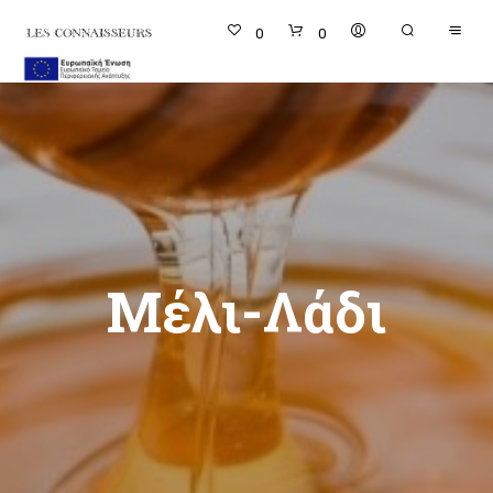
0
0
Μέλι-Λάδι