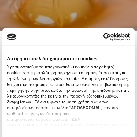
Αυτή η ιστοσελίδα χρησιμοποιεί cookies
Amorgiano
VOLVI
Χρησιμοποιούμε τα υποχρεωτικά (τεχνικώς απαραίτητα)
Honey,
ESTATE
cookies για την καλύτερη περιήγηση και εμπειρία σου και για
260
Αγριέλαιο,
τη βελτίωση των λειτουργιών του site. Με τη συγκατάθεσή σας
g
250ml
θα χρησιμοποιήσουμε επιπρόσθετα cookies για τη βελτίωση της
περιήγησης στην ιστοσελίδα, την ανάλυση της επίδοσης και της
λειτουργικότητάς της και για την παροχή εξατομικευμένων
διαφημίσεων. Εάν συμφωνείτε με τη χρήση όλων των
επιπρόσθετων cookies επιλέξτε “
ΑΠΟΔΕΧΟΜΑΙ
”, εάν δεν
επιθυμείτε την εγκατάστασή των
επιπρόσθετων cookies επιλέξτε «
ΔΕΝ
ΑΠΟΔΕΧΟΜΑΙ
». Eνημερωθείτε για την Πολιτική Cookies
ΕΔΩ
και τους διαφορετικούς τύπους cookies, καθώς και
Ε
τροποποιήστε τις προτιμήσεις σας (εκτός από τα τεχνικώς