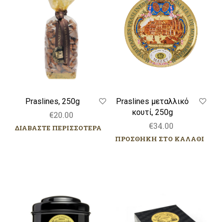
250g
Praslines μεταλλικό
Praslines, 250g
κουτί, 250g
€
20.00
€
34.00
ΔΙΑΒΑΣΤΕ ΠΕΡΙΣΣΟΤΕΡΑ
ΠΡΟΣΘΗΚΗ ΣΤΟ ΚΑΛΑΘΙ
Marco
Marco
Polo®
Polo®-
Πουγκάκια
από
γάζα.