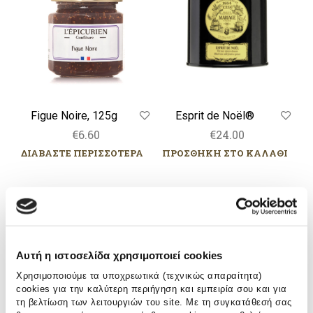
Figue Noire, 125g
Esprit de Noël®
€
6.60
€
24.00
ΔΙΑΒΑΣΤΕ ΠΕΡΙΣΣΟΤΕΡΑ
ΠΡΟΣΘΗΚΗ ΣΤΟ ΚΑΛΑΘΙ
Τσάι
Esprit
Love
de
Story,
Noël®-
80g
Πουγκάκια
Αυτή η ιστοσελίδα χρησιμοποιεί cookies
από
Χρησιμοποιούμε τα υποχρεωτικά (τεχνικώς απαραίτητα)
γάζα.
cookies για την καλύτερη περιήγηση και εμπειρία σου και για
τη βελτίωση των λειτουργιών του site. Με τη συγκατάθεσή σας