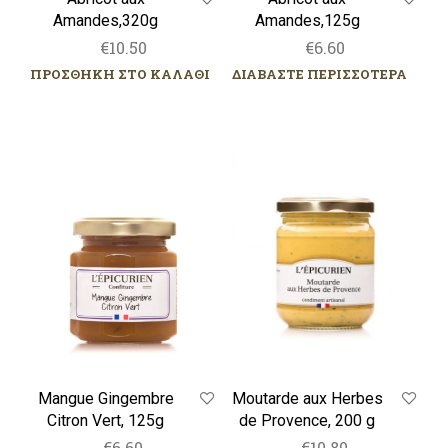
Amandes,125g
Amandes,320g
€
6.60
€
10.50
ΔΙΑΒΑΣΤΕ ΠΕΡΙΣΣΟΤΕΡΑ
ΠΡΟΣΘΗΚΗ ΣΤΟ ΚΑΛΑΘΙ
Mangue
Moutarde
Gingembre
aux
Citron
Herbes
Vert,
de
125g
Provence,
200
g
Mangue Gingembre
Moutarde aux Herbes
Citron Vert, 125g
de Provence, 200 g
€
6.60
€
10.80