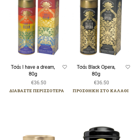
have
Opera,
a
80g
dream,
80g
Τσάι I have a dream,
Τσάι Black Opera,
80g
80g
€
36.50
€
36.50
ΔΙΑΒΑΣΤΕ ΠΕΡΙΣΣΟΤΕΡΑ
ΠΡΟΣΘΗΚΗ ΣΤΟ ΚΑΛΑΘΙ
Figue
Esprit
Noire,
de
125g
Noël®