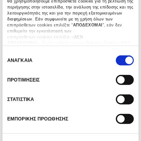
θα χρησιμοποιήσουμε επιπρόσθετα cookies για τη βελτίωση της
περιήγησης στην ιστοσελίδα, την ανάλυση της επίδοσης και της
λειτουργικότητάς της και για την παροχή εξατομικευμένων
διαφημίσεων. Εάν συμφωνείτε με τη χρήση όλων των
επιπρόσθετων cookies επιλέξτε “
ΑΠΟΔΕΧΟΜΑΙ
”, εάν δεν
Τσάι Love Story, 80g
Esprit de Noël®-
επιθυμείτε την εγκατάστασή των
Πουγκάκια από γάζα.
επιπρόσθετων cookies επιλέξτε «
ΔΕΝ
€
36.50
ΑΠΟΔΕΧΟΜΑΙ
». Eνημερωθείτε για την Πολιτική Cookies
ΕΔΩ
€
24.50
ΠΡΟΣΘΗΚΗ ΣΤΟ ΚΑΛΑΘΙ
και τους διαφορετικούς τύπους cookies, καθώς και
ΠΡΟΣΘΗΚΗ ΣΤΟ ΚΑΛΑΘΙ
Ε
τροποποιήστε τις προτιμήσεις σας (εκτός από τα τεχνικώς
ΑΝΑΓΚΑΙΑ
απαραίτητα) επιλέγοντας “
Ρυθμίσεις Cookies
".
π
ι
λ
Fujiyama
Fujiyama
ΠΡΟΤΙΜΗΣΕΙΣ
ο
–
Πουγκάκια
γ
από
ή
ΣΤΑΤΙΣΤΙΚΑ
γάζα.
σ
υ
ΕΜΠΟΡΙΚΗΣ ΠΡΟΩΘΗΣΗΣ
γ
κ
α