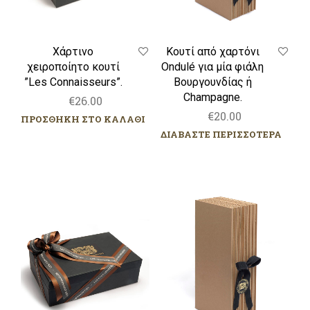
Champagne.
Χάρτινο
Κουτί από χαρτόνι
χειροποίητο κουτί
Ondulé για μία φιάλη
”Les Connaisseurs”.
Βουργουνδίας ή
Champagne.
€
26.00
€
20.00
ΠΡΟΣΘΗΚΗ ΣΤΟ ΚΑΛΑΘΙ
ΔΙΑΒΑΣΤΕ ΠΕΡΙΣΣΟΤΕΡΑ
Χάρτινη
Κουτί
χειροποίητη
από
κασετίνα
χαρτόνι
για
Ondulé
2
για
ή
μία
3
φιάλη
φιάλες.
Bordeaux.