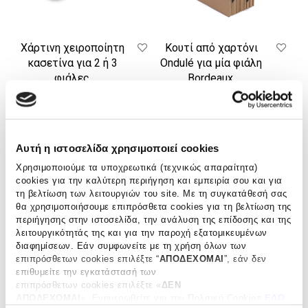
Χάρτινη χειροποίητη
Κουτί από χαρτόνι
κασετίνα για 2 ή 3
Ondulé για μία φιάλη
φιάλες.
Bordeaux.
€
30.00
€
20.00
ΠΡΟΣΘΗΚΗ ΣΤΟ ΚΑΛΑΘΙ
ΠΡΟΣΘΗΚΗ ΣΤΟ ΚΑΛΑΘΙ
Αυτή η ιστοσελίδα χρησιμοποιεί cookies
Κουτί
Χάρτινη
Χρησιμοποιούμε τα υποχρεωτικά (τεχνικώς απαραίτητα)
από
χειροποίητη
cookies για την καλύτερη περιήγηση και εμπειρία σου και για
τη βελτίωση των λειτουργιών του site. Με τη συγκατάθεσή σας
χαρτόνι
κασετίνα
θα χρησιμοποιήσουμε επιπρόσθετα cookies για τη βελτίωση της
Ondulé
για
περιήγησης στην ιστοσελίδα, την ανάλυση της επίδοσης και της
για
1
λειτουργικότητάς της και για την παροχή εξατομικευμένων
μία
φιάλη.
διαφημίσεων. Εάν συμφωνείτε με τη χρήση όλων των
φιάλη
επιπρόσθετων cookies επιλέξτε “
ΑΠΟΔΕΧΟΜΑΙ
”, εάν δεν
Prosecco.
επιθυμείτε την εγκατάστασή των
επιπρόσθετων cookies επιλέξτε «
ΔΕΝ
ΑΠΟΔΕΧΟΜΑΙ
». Eνημερωθείτε για την Πολιτική Cookies
ΕΔΩ