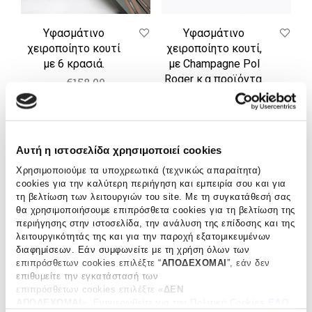
Υφασμάτινο
Υφασμάτινο
χειροποίητο κουτί
χειροποίητο κουτί,
με 6 κρασιά.
με Champagne Pol
Roger κ.α προϊόντα.
€
158.00
€
218.00
ΠΡΟΣΘΗΚΗ ΣΤΟ ΚΑΛΑΘΙ
ΠΡΟΣΘΗΚΗ ΣΤΟ ΚΑΛΑΘΙ
Αυτή η ιστοσελίδα χρησιμοποιεί cookies
Υφασμάτινο
Χάρτινο
Χρησιμοποιούμε τα υποχρεωτικά (τεχνικώς απαραίτητα)
χειροποίητο
χειροποίητο
cookies για την καλύτερη περιήγηση και εμπειρία σου και για
τη βελτίωση των λειτουργιών του site. Με τη συγκατάθεσή σας
κουτί,
κουτί
θα χρησιμοποιήσουμε επιπρόσθετα cookies για τη βελτίωση της
με
”Les
περιήγησης στην ιστοσελίδα, την ανάλυση της επίδοσης και της
Champagne
Connaisseurs”
λειτουργικότητάς της και για την παροχή εξατομικευμένων
Pol
με
διαφημίσεων. Εάν συμφωνείτε με τη χρήση όλων των
Roger
6
επιπρόσθετων cookies επιλέξτε “
ΑΠΟΔΕΧΟΜΑΙ
”, εάν δεν
κ.α
κρασιά.
επιθυμείτε την εγκατάστασή των
προϊόντα.
επιπρόσθετων cookies επιλέξτε «
ΔΕΝ
ΑΠΟΔΕΧΟΜΑΙ
». Eνημερωθείτε για την Πολιτική Cookies
ΕΔΩ