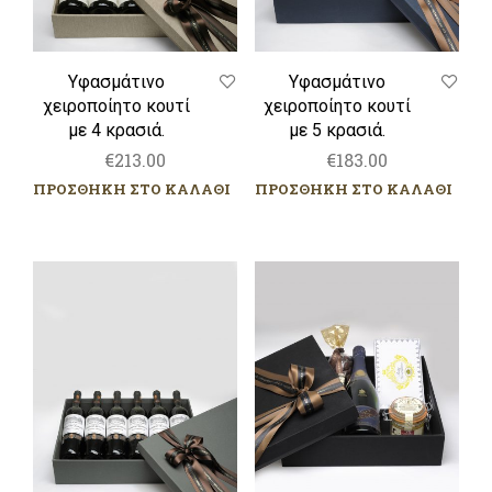
Υφασμάτινο
Υφασμάτινο
χειροποίητο κουτί
χειροποίητο κουτί
με 4 κρασιά.
με 5 κρασιά.
€
213.00
€
183.00
ΠΡΟΣΘΗΚΗ ΣΤΟ ΚΑΛΑΘΙ
ΠΡΟΣΘΗΚΗ ΣΤΟ ΚΑΛΑΘΙ
Υφασμάτινο
Υφασμάτινο
χειροποίητο
χειροποίητο
κουτί
κουτί,
με
με
6
Champagne
κρασιά.
Pol
Roger
κ.α
προϊόντα.