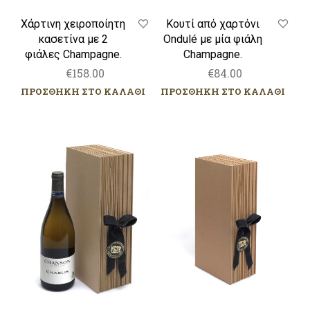
Χάρτινη χειροποίητη
Κουτί από χαρτόνι
κασετίνα με 2
Ondulé με μία φιάλη
φιάλες Champagne.
Champagne.
€
158.00
€
84.00
ΠΡΟΣΘΗΚΗ ΣΤΟ ΚΑΛΑΘΙ
ΠΡΟΣΘΗΚΗ ΣΤΟ ΚΑΛΑΘΙ
Κουτί
Κουτί
από
από
χαρτόνι
χαρτόνι
Ondulé
Ondulé
με
με
μία
μία
φιάλη
φιάλη
κρασί.
κρασί
Bordeaux.