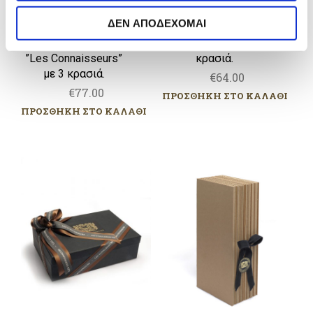
ς
ΔΕΝ ΑΠΟΔΕΧΟΜΑΙ
Χάρτινο
Χάρτινη χειροποίητη
χειροποίητο κουτί
κασετίνα με 2
”Les Connaisseurs”
κρασιά.
με 3 κρασιά.
€
64.00
€
77.00
ΠΡΟΣΘΗΚΗ ΣΤΟ ΚΑΛΑΘΙ
ΠΡΟΣΘΗΚΗ ΣΤΟ ΚΑΛΑΘΙ
Χάρτινη
Κουτί
χειροποίητη
από
κασετίνα
χαρτόνι
με
Ondulé
2
με
φιάλες
μία
Champagne.
φιάλη
Champagne.