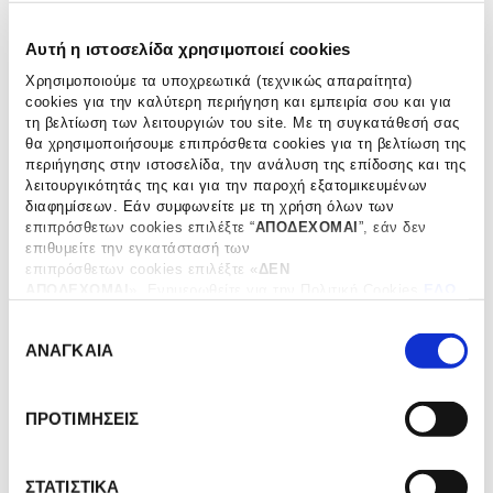
Αυτή η ιστοσελίδα χρησιμοποιεί cookies
Χρησιμοποιούμε τα υποχρεωτικά (τεχνικώς απαραίτητα)
cookies για την καλύτερη περιήγηση και εμπειρία σου και για
τη βελτίωση των λειτουργιών του site. Με τη συγκατάθεσή σας
θα χρησιμοποιήσουμε επιπρόσθετα cookies για τη βελτίωση της
περιήγησης στην ιστοσελίδα, την ανάλυση της επίδοσης και της
λειτουργικότητάς της και για την παροχή εξατομικευμένων
διαφημίσεων. Εάν συμφωνείτε με τη χρήση όλων των
επιπρόσθετων cookies επιλέξτε “
ΑΠΟΔΕΧΟΜΑΙ
”, εάν δεν
ΑΡΧΙΚΗ ΣΕΛΙΔΑ
ΑΝΤΙΚΕΙΜΕΝΑ
TABLEWARE
/
/
επιθυμείτε την εγκατάστασή των
επιπρόσθετων cookies επιλέξτε «
ΔΕΝ
ΑΠΟΔΕΧΟΜΑΙ
». Eνημερωθείτε για την Πολιτική Cookies
ΕΔΩ
Σετ Σερβιρίσματος Σαλάτας Σετ/2
και τους διαφορετικούς τύπους cookies, καθώς και
Ε
τροποποιήστε τις προτιμήσεις σας (εκτός από τα τεχνικώς
ΑΝΑΓΚΑΙΑ
€
82.00
απαραίτητα) επιλέγοντας “
Ρυθμίσεις Cookies
".
π
ι
Σετ Σερβιρίσματος Σαλάτας με κοκκάλινη λαβή Σετ/2
λ
ΠΡΟΤΙΜΗΣΕΙΣ
ο
γ
ΠΡΟΣΘΗΚΗ ΣΤΟ ΚΑΛΑΘΙ
ή
ΣΤΑΤΙΣΤΙΚΑ