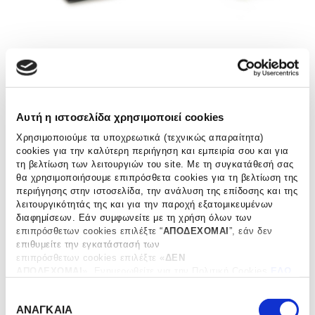
Αυτή η ιστοσελίδα χρησιμοποιεί cookies
Χρησιμοποιούμε τα υποχρεωτικά (τεχνικώς απαραίτητα)
cookies για την καλύτερη περιήγηση και εμπειρία σου και για
ΑΡΧΙΚΗ ΣΕΛΙΔΑ
ΓΑΣΤΡΟΝΟΜΙΑ
ΤΣΑΪ
/
/
τη βελτίωση των λειτουργιών του site. Με τη συγκατάθεσή σας
θα χρησιμοποιήσουμε επιπρόσθετα cookies για τη βελτίωση της
Thé à lΌpéra®- Πουγκάκια από
περιήγησης στην ιστοσελίδα, την ανάλυση της επίδοσης και της
λειτουργικότητάς της και για την παροχή εξατομικευμένων
γάζα.
διαφημίσεων. Εάν συμφωνείτε με τη χρήση όλων των
επιπρόσθετων cookies επιλέξτε “
ΑΠΟΔΕΧΟΜΑΙ
”, εάν δεν
€
24.50
επιθυμείτε την εγκατάστασή των
επιπρόσθετων cookies επιλέξτε «
ΔΕΝ
ΑΠΟΔΕΧΟΜΑΙ
». Eνημερωθείτε για την Πολιτική Cookies
ΕΔΩ
Πράσινο τσάι με λεπτά αρώματα κόκκινων φρούτων,
και τους διαφορετικούς τύπους cookies, καθώς και
βανίλιας και μπαχαρικών.
Ε
τροποποιήστε τις προτιμήσεις σας (εκτός από τα τεχνικώς
ΑΝΑΓΚΑΙΑ
απαραίτητα) επιλέγοντας “
Ρυθμίσεις Cookies
".
π