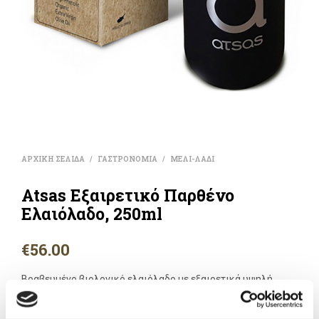
ΑΡΧΙΚΗ ΣΕΛΙΔΑ
ΓΑΣΤΡΟΝΟΜΙΑ
ΜΕΛΙ-ΛΑΔΙ
/
/
Atsas Εξαιρετικό Παρθένο
Ελαιόλαδο, 250ml
€
56.00
Βραβευμένο βιολογικό ελαιόλαδο με εξαιρετικά υψηλή
περιεκτικότητα σε ευεργετικές πολυφαινόλες. Από το
αγρόκτημα «Ατσάς», στην Κύπρο παράγεται με