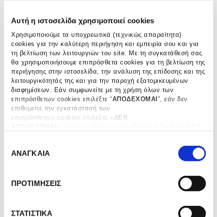
πιστοποιημένες μεθόδους βιολογικής καλλιέργειας και με
πρωτοποριακές μεθόδους άγρο-οικονομίας. Το βραβευμένο,
Αυτή η ιστοσελίδα χρησιμοποιεί cookies
βιολογικής καλλιέργειας εξαιρετικό παρθένο ελαιόλαδο
ATSAS προτείνεται ως συμπλήρωμα διατροφής με ειδική
Χρησιμοποιούμε τα υποχρεωτικά (τεχνικώς απαραίτητα)
πιστοποίηση-ισχυρισμό υγείας (health claim). Έχει
cookies για την καλύτερη περιήγηση και εμπειρία σου και για
τη βελτίωση των λειτουργιών του site. Με τη συγκατάθεσή σας
βραβευτεί ως το ελαιόλαδο με τις θεαματικά υψηλότερες
θα χρησιμοποιήσουμε επιπρόσθετα cookies για τη βελτίωση της
πολυφαινόλες παγκοσμίως καθιστώντας το ως ένα από τα
περιήγησης στην ιστοσελίδα, την ανάλυση της επίδοσης και της
πιο υγιεινά ελαιόλαδα στον κόσμο. Mε την υψηλότερη στον
λειτουργικότητάς της και για την παροχή εξατομικευμένων
κόσμο περιεκτικότητα σε πολυφαινόλες, περισσότερο από
διαφημίσεων. Εάν συμφωνείτε με τη χρήση όλων των
τα 250mg/kg που προβλέπεται από τον κανονισμό
επιπρόσθετων cookies επιλέξτε “
ΑΠΟΔΕΧΟΜΑΙ
”, εάν δεν
επισήμανσης της ΕΕ.
επιθυμείτε την εγκατάστασή των
Εξαγωγή εν ψυχρώ χωρίς φιλτράρισμα
επιπρόσθετων cookies επιλέξτε «
ΔΕΝ
ΑΠΟΔΕΧΟΜΑΙ
». Eνημερωθείτε για την Πολιτική Cookies
ΕΔΩ
και τους διαφορετικούς τύπους cookies, καθώς και
Ε
τροποποιήστε τις προτιμήσεις σας (εκτός από τα τεχνικώς
ΠΡΟΣΘΗΚΗ ΣΤΟ ΚΑΛΑΘΙ
ΑΝΑΓΚΑΙΑ
απαραίτητα) επιλέγοντας “
Ρυθμίσεις Cookies
".
π
ι
λ
ΠΡΟΤΙΜΗΣΕΙΣ
ΠΡΟΣΘΗΚΗ ΣΤΗ ΛΙΣΤΑ ΕΠΙΘΥΜΙΩΝ
ο
γ
ή
ΣΤΑΤΙΣΤΙΚΑ