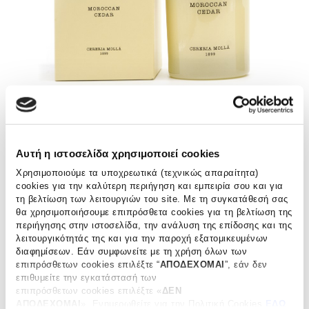
Αυτή η ιστοσελίδα χρησιμοποιεί cookies
ΑΡΧΙΚΗ ΣΕΛΙΔΑ
ΚΕΡΙΑ & DIFFUSERS
CERERIA MOLLÁ 1899
/
/
Χρησιμοποιούμε τα υποχρεωτικά (τεχνικώς απαραίτητα)
Moroccan Cedar – Κερί
cookies για την καλύτερη περιήγηση και εμπειρία σου και για
τη βελτίωση των λειτουργιών του site. Με τη συγκατάθεσή σας
θα χρησιμοποιήσουμε επιπρόσθετα cookies για τη βελτίωση της
€
38.50
περιήγησης στην ιστοσελίδα, την ανάλυση της επίδοσης και της
λειτουργικότητάς της και για την παροχή εξατομικευμένων
διαφημίσεων. Εάν συμφωνείτε με τη χρήση όλων των
Μαροκινό Κέδρο.
επιπρόσθετων cookies επιλέξτε “
ΑΠΟΔΕΧΟΜΑΙ
”, εάν δεν
Χειροποιήτο φυσικό αρωματικό κερί από 100% σόγια, που
επιθυμείτε την εγκατάστασή των
δεν παράγει καπνό. Με 100% βαμβακερό φυτίλι και με
επιπρόσθετων cookies επιλέξτε «
ΔΕΝ
ξύλινο καπάκι.
ΑΠΟΔΕΧΟΜΑΙ
». Eνημερωθείτε για την Πολιτική Cookies
ΕΔΩ