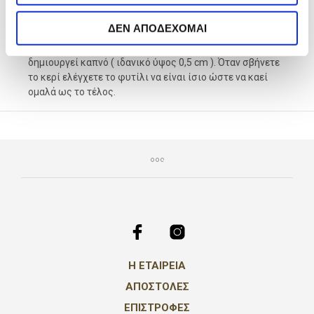
χρησιμοποιήσετε το κερί Cereria Mollia 1899 αφήστε το
ς
να κάψει για 2 ώρες μέχρι να γίνει υγρή όλη η επιφάνεια.
ΔΕΝ ΑΠΟΔΕΧΟΜΑΙ
Αυτό θα αποτρέψει το κερί να κάνει λακούβα γύρω από
το φυτίλι. Να κόβετε τακτικά το φυτίλι για να μην
δημιουργεί καπνό ( ιδανικό ύψος 0,5 cm ). Όταν σβήνετε
το κερί ελέγχετε το φυτίλι να είναι ίσιο ώστε να καεί
ομαλά ως το τέλος.
Η ΕΤΑΙΡΕΙΑ
ΑΠΟΣΤΟΛΕΣ
ΕΠΙΣΤΡΟΦΕΣ