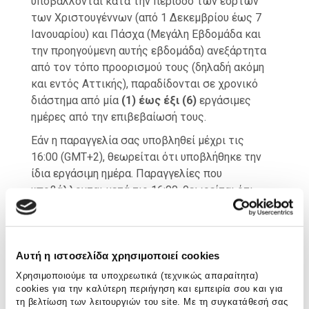
υποβάλλονται κατά την περίοδο των εορτών
των Χριστουγέννων (από 1 Δεκεμβρίου έως 7
Ιανουαρίου) και Πάσχα (Μεγάλη Εβδομάδα και
την προηγούμενη αυτής εβδομάδα) ανεξάρτητα
από τον τόπο προορισμού τους (δηλαδή ακόμη
και εντός Αττικής), παραδίδονται σε χρονικό
διάστημα από μία
(1) έως έξι (6)
εργάσιμες
ημέρες από την επιβεβαίωσή τους.
Εάν η παραγγελία σας υποβληθεί μέχρι τις
16:00 (GMT+2), θεωρείται ότι υποβλήθηκε την
ίδια εργάσιμη ημέρα. Παραγγελίες που
υποβάλλονται μετά τις 16:00, θεωρείται ότι
υποβλήθηκαν την αμέσως επόμενη εργάσιμη
ημέρα.
Εφόσον κατά την υποβολή της παραγγελίας
Αυτή η ιστοσελίδα χρησιμοποιεί cookies
έχετε επιλέξει ως τρόπο πληρωμής την
Χρησιμοποιούμε τα υποχρεωτικά (τεχνικώς απαραίτητα)
κατάθεση σε τραπεζικό λογαριασμό, οι
cookies για την καλύτερη περιήγηση και εμπειρία σου και για
προθεσμίες παράδοσης ξεκινούν από την
τη βελτίωση των λειτουργιών του site. Με τη συγκατάθεσή σας