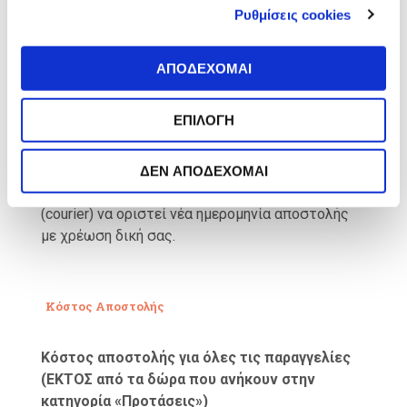
Ρυθμίσεις cookies
τ
χρέωση. Εάν, ωστόσο, το προϊόν έχει
ά
επιστρέψει στο κατάστημά μας και επιθυμείτε
θ
να ορίσετε νέα ημερομηνία αποστολής και
ΑΠΟΔΕΧΟΜΑΙ
ε
παραλαβής του προϊόντος, μπορείτε να μας
σ
ενημερώσετε σχετικά μέσω αποστολής
ΕΠΙΛΟΓΗ
η
ηλεκτρονικού μηνύματος (email) στο
ς
info@lesconnaisseurs.gr
ή τηλεφωνικά στο 210
72 39195 και κατόπιν επικοινωνίας μας με την
ΔΕΝ ΑΠΟΔΕΧΟΜΑΙ
συνεργαζόμενη εταιρία ταχυμεταφορών
(courier) να οριστεί νέα ημερομηνία αποστολής
με χρέωση δική σας.
Κόστος Αποστολής
Κόστος αποστολής για όλες τις παραγγελίες
(ΕΚΤΟΣ από τα δώρα που ανήκουν στην
κατηγορία «Προτάσεις»)