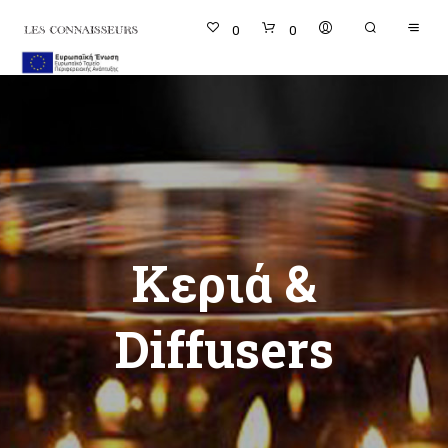
0
0
Κεριά &
Diffusers