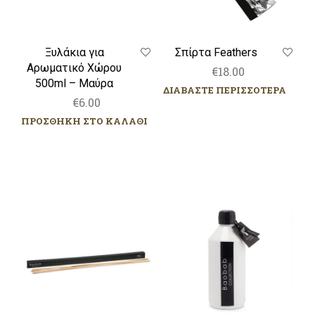
Ξυλάκια για
Σπίρτα Feathers
Αρωματικό Χώρου
€
18.00
500ml – Μαύρα
ΔΙΑΒΑΣΤΕ ΠΕΡΙΣΣΟΤΕΡΑ
€
6.00
ΠΡΟΣΘΗΚΗ ΣΤΟ ΚΑΛΑΘΙ
Ξυλάκια
All
για
Seasons
Αρωματικό
–
Χώρου
Madagascar
500ml
Vanilla
–
–
Φυσικό
Ανταλλακτικό
Αρωματικό
Χώρου