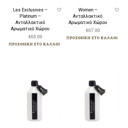
Les Exclusives –
Women –
Platinum –
Ανταλλακτικό
Ανταλλακτικό
Αρωματικό Χώρου
Αρωματικό Χώρου
€
67.00
€
65.00
ΠΡΟΣΘΗΚΗ ΣΤΟ ΚΑΛΑΘΙ
ΠΡΟΣΘΗΚΗ ΣΤΟ ΚΑΛΑΘΙ
Gentlemen
Les
–
Exclusives
Ανταλλακτικό
–
αρωματικού
Cyprium
χώρου
–
Ανταλλακτικό
Αρωματικό
Χώρου