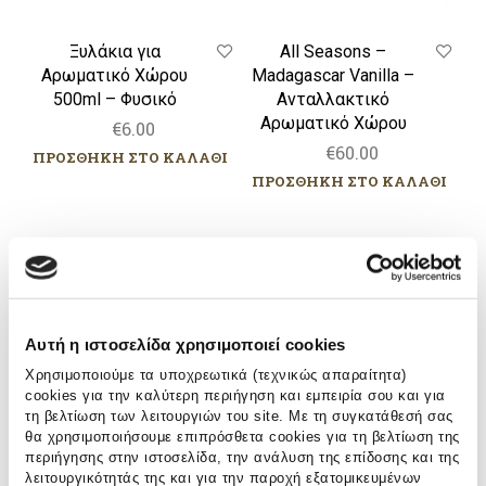
Ξυλάκια για
All Seasons –
Αρωματικό Χώρου
Madagascar Vanilla –
500ml – Φυσικό
Ανταλλακτικό
Αρωματικό Χώρου
€
6.00
€
60.00
ΠΡΟΣΘΗΚΗ ΣΤΟ ΚΑΛΑΘΙ
ΠΡΟΣΘΗΚΗ ΣΤΟ ΚΑΛΑΘΙ
All
All
Seasons
Seasons
–
–
Masaai
White
Αυτή η ιστοσελίδα χρησιμοποιεί cookies
Spirit
Rhino
Χρησιμοποιούμε τα υποχρεωτικά (τεχνικώς απαραίτητα)
–
–
cookies για την καλύτερη περιήγηση και εμπειρία σου και για
Ανταλλακτικό
Ανταλλακτικό
τη βελτίωση των λειτουργιών του site. Με τη συγκατάθεσή σας
Αρωματικό
Αρωματικό
θα χρησιμοποιήσουμε επιπρόσθετα cookies για τη βελτίωση της
Χώρου
Χώρου
περιήγησης στην ιστοσελίδα, την ανάλυση της επίδοσης και της
λειτουργικότητάς της και για την παροχή εξατομικευμένων