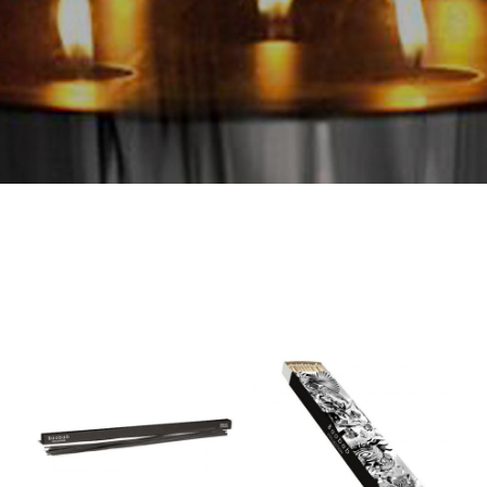
Ξυλάκια
Σπίρτα
για
Feathers
Αρωματικό
Χώρου
500ml
–
Μαύρα