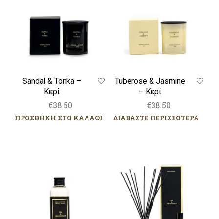
Κερί
Κερί
Sandal & Tonka –
Tuberose & Jasmine
Κερί
– Κερί
€
38.50
€
38.50
ΠΡΟΣΘΗΚΗ ΣΤΟ ΚΑΛΑΘΙ
ΔΙΑΒΑΣΤΕ ΠΕΡΙΣΣΟΤΕΡΑ
Tea
Tea
&
&
Lemongrass
Lemongrass
–
–
Ανταλλακτικό
Αρωματικό
Αρωματικό
Χώρου
Χώρου