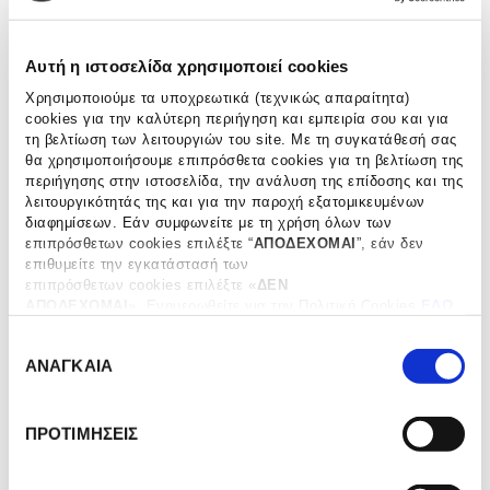
French
Tuberose
Αυτή η ιστοσελίδα χρησιμοποιεί cookies
Linen
&
–
Jasmine
Χρησιμοποιούμε τα υποχρεωτικά (τεχνικώς απαραίτητα)
Ανταλλακτικό
–
cookies για την καλύτερη περιήγηση και εμπειρία σου και για
Αρωματικό
Ανταλλακτικό
τη βελτίωση των λειτουργιών του site. Με τη συγκατάθεσή σας
θα χρησιμοποιήσουμε επιπρόσθετα cookies για τη βελτίωση της
Χώρου
Αρωματικό
περιήγησης στην ιστοσελίδα, την ανάλυση της επίδοσης και της
Χώρου
λειτουργικότητάς της και για την παροχή εξατομικευμένων
διαφημίσεων. Εάν συμφωνείτε με τη χρήση όλων των
επιπρόσθετων cookies επιλέξτε “
ΑΠΟΔΕΧΟΜΑΙ
”, εάν δεν
επιθυμείτε την εγκατάστασή των
επιπρόσθετων cookies επιλέξτε «
ΔΕΝ
ΑΠΟΔΕΧΟΜΑΙ
». Eνημερωθείτε για την Πολιτική Cookies
ΕΔΩ
French Linen –
Tuberose & Jasmine
και τους διαφορετικούς τύπους cookies, καθώς και
Ε
Ανταλλακτικό
– Ανταλλακτικό
τροποποιήστε τις προτιμήσεις σας (εκτός από τα τεχνικώς
ΑΝΑΓΚΑΙΑ
Αρωματικό Χώρου
Αρωματικό Χώρου
απαραίτητα) επιλέγοντας “
Ρυθμίσεις Cookies
".
π
ι
€
36.00
€
36.00
λ
ΠΡΟΣΘΗΚΗ ΣΤΟ ΚΑΛΑΘΙ
ΠΡΟΣΘΗΚΗ ΣΤΟ ΚΑΛΑΘΙ
ΠΡΟΤΙΜΗΣΕΙΣ
ο
γ