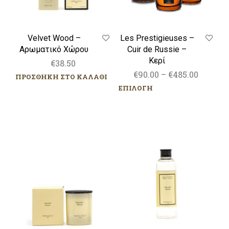
Les Prestigieuses –
Velvet Wood –
Cuir de Russie –
Αρωματικό Χώρου
Κερί
€
38.50
Price
€
90.00
–
€
485.00
ΠΡΟΣΘΗΚΗ ΣΤΟ ΚΑΛΑΘΙ
range:
ΕΠΙΛΟΓΗ
Αυτ
€90.00
το
throug
προϊ
έχει
€485.00
Velvet
Velvet
πολ
Wood
Wood
παρα
–
–
Οι
Κερί
Ανταλλακτικό
επιλ
Αρωματικό
μπο
Χώρου
να
επιλ
στη
σελί
του