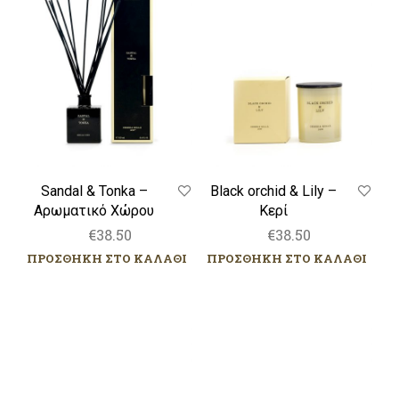
Tonka
&
–
Lily
Αρωματικό
–
Χώρου
Κερί
Sandal & Tonka –
Black orchid & Lily –
Αρωματικό Χώρου
Κερί
€
38.50
€
38.50
ΠΡΟΣΘΗΚΗ ΣΤΟ ΚΑΛΑΘΙ
ΠΡΟΣΘΗΚΗ ΣΤΟ ΚΑΛΑΘΙ
Sandal
Tuberose
&
&
Tonka
Jasmine
–
–