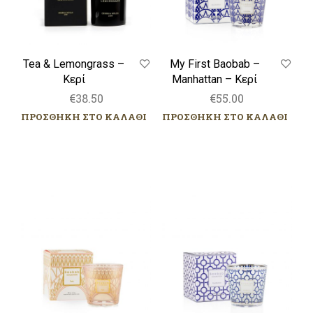
Tea & Lemongrass –
My First Baobab –
Κερί
Manhattan – Κερί
€
38.50
€
55.00
ΠΡΟΣΘΗΚΗ ΣΤΟ ΚΑΛΑΘΙ
ΠΡΟΣΘΗΚΗ ΣΤΟ ΚΑΛΑΘΙ
My
My
First
First
Baobab
Baobab
–
–
Paris
Gentlemen
–
–
Κερί
Κερί