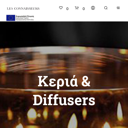
0
0
Κεριά &
Diffusers