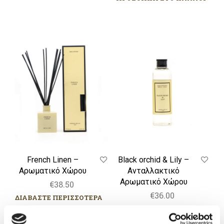
French
Black
Linen
orchid
–
&
Αρωματικό
Lily
Χώρου
–
Ανταλλακτικό
Αρωματικό
Χώρου
French Linen –
Black orchid & Lily –
Αρωματικό Χώρου
Ανταλλακτικό
Αρωματικό Χώρου
€
38.50
€
36.00
ΔΙΑΒΑΣΤΕ ΠΕΡΙΣΣΟΤΕΡΑ
ΠΡΟΣΘΗΚΗ ΣΤΟ ΚΑΛΑΘΙ