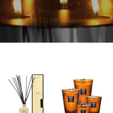
Velvet
Les
Wood
Prestigieuses
–
–
Αρωματικό
Cuir
Χώρου
de
Russie
–
Κερί