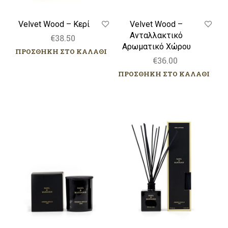
προϊ
Velvet Wood – Κερί
Velvet Wood –
Ανταλλακτικό
€
38.50
Αρωματικό Χώρου
ΠΡΟΣΘΗΚΗ ΣΤΟ ΚΑΛΑΘΙ
€
36.00
ΠΡΟΣΘΗΚΗ ΣΤΟ ΚΑΛΑΘΙ
Basil
Basil
&
&
Mandarin
Mandarin
–
–
Κερί
Αρωματικό
Χώρου