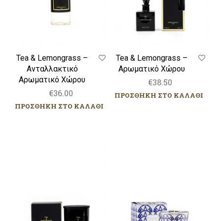
Tea & Lemongrass –
Tea & Lemongrass –
Ανταλλακτικό
Αρωματικό Χώρου
Αρωματικό Χώρου
€
38.50
€
36.00
ΠΡΟΣΘΗΚΗ ΣΤΟ ΚΑΛΑΘΙ
ΠΡΟΣΘΗΚΗ ΣΤΟ ΚΑΛΑΘΙ
Tea
My
&
First
Lemongrass
Baobab
–
–
Κερί
Manhattan
–
Κερί