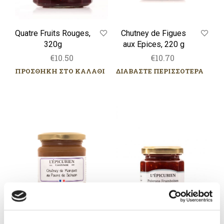
Chutney de Figues
Quatre Fruits Rouges,
aux Epices, 220 g
320g
€
10.70
€
10.50
ΔΙΑΒΑΣΤΕ ΠΕΡΙΣΣΟΤΕΡΑ
ΠΡΟΣΘΗΚΗ ΣΤΟ ΚΑΛΑΘΙ
Chutney
Confit
de
de
Mangues
Poivrons
au
Framboises
Poivre
et
de
Piment
Sichuan,
de
245
Cayenne,
g
125
g