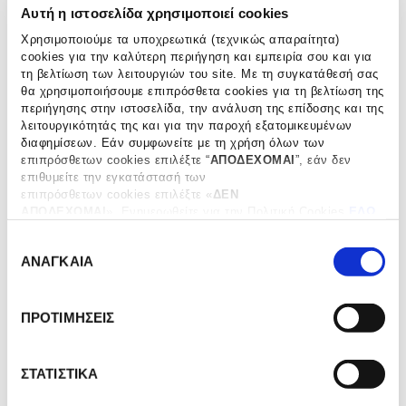
Αυτή η ιστοσελίδα χρησιμοποιεί cookies
Chutney de Mangues
Confit de Poivrons
au Poivre de Sichuan,
Framboises et
Χρησιμοποιούμε τα υποχρεωτικά (τεχνικώς απαραίτητα)
245 g
Piment de Cayenne,
cookies για την καλύτερη περιήγηση και εμπειρία σου και για
τη βελτίωση των λειτουργιών του site. Με τη συγκατάθεσή σας
125 g
€
10.80
θα χρησιμοποιήσουμε επιπρόσθετα cookies για τη βελτίωση της
€
6.80
ΠΡΟΣΘΗΚΗ ΣΤΟ ΚΑΛΑΘΙ
περιήγησης στην ιστοσελίδα, την ανάλυση της επίδοσης και της
ΠΡΟΣΘΗΚΗ ΣΤΟ ΚΑΛΑΘΙ
λειτουργικότητάς της και για την παροχή εξατομικευμένων
διαφημίσεων. Εάν συμφωνείτε με τη χρήση όλων των
επιπρόσθετων cookies επιλέξτε “
ΑΠΟΔΕΧΟΜΑΙ
”, εάν δεν
επιθυμείτε την εγκατάστασή των
Confit
Confit
επιπρόσθετων cookies επιλέξτε «
ΔΕΝ
de
de
ΑΠΟΔΕΧΟΜΑΙ
». Eνημερωθείτε για την Πολιτική Cookies
ΕΔΩ
και τους διαφορετικούς τύπους cookies, καθώς και
Cidre
Mangues
Ε
τροποποιήστε τις προτιμήσεις σας (εκτός από τα τεχνικώς
à
au
ΑΝΑΓΚΑΙΑ
απαραίτητα) επιλέγοντας “
Ρυθμίσεις Cookies
".
π
la
Poivre
ι
Pomme
de
et
Penja,
λ
ΠΡΟΤΙΜΗΣΕΙΣ
au
125
ο
Calvados,
g
γ
125
ή
ΣΤΑΤΙΣΤΙΚΑ
g
σ