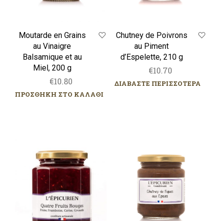
200
g
Chutney de Poivrons
Moutarde en Grains
au Piment
au Vinaigre
d’Espelette, 210 g
Balsamique et au
Miel, 200 g
€
10.70
€
10.80
ΔΙΑΒΑΣΤΕ ΠΕΡΙΣΣΟΤΕΡΑ
ΠΡΟΣΘΗΚΗ ΣΤΟ ΚΑΛΑΘΙ
Quatre
Chutney
Fruits
de
Rouges,
Figues
320g
aux
Epices,
220
g