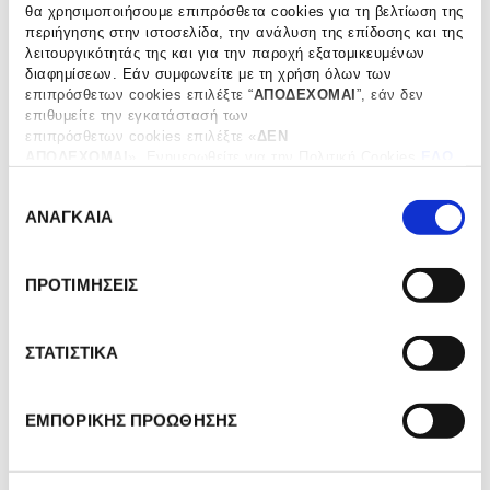
θα χρησιμοποιήσουμε επιπρόσθετα cookies για τη βελτίωση της
περιήγησης στην ιστοσελίδα, την ανάλυση της επίδοσης και της
ΠΡΟΣΘΗΚΗ ΣΤΟ ΚΑΛΑΘΙ
λειτουργικότητάς της και για την παροχή εξατομικευμένων
διαφημίσεων. Εάν συμφωνείτε με τη χρήση όλων των
επιπρόσθετων cookies επιλέξτε “
ΑΠΟΔΕΧΟΜΑΙ
”, εάν δεν
ΠΡΟΣΘΗΚΗ ΣΤΗ ΛΙΣΤΑ ΕΠΙΘΥΜΙΩΝ
επιθυμείτε την εγκατάστασή των
επιπρόσθετων cookies επιλέξτε «
ΔΕΝ
ΑΠΟΔΕΧΟΜΑΙ
». Eνημερωθείτε για την Πολιτική Cookies
ΕΔΩ
και τους διαφορετικούς τύπους cookies, καθώς και
SHARE THIS PRODUCT
Ε
τροποποιήστε τις προτιμήσεις σας (εκτός από τα τεχνικώς
ΑΝΑΓΚΑΙΑ
απαραίτητα) επιλέγοντας “
Ρυθμίσεις Cookies
".
π
ι
ΚΩΔΙΚΟΣ ΠΡΟΪΟΝΤΟΣ:
JA-0712
λ
ΠΡΟΤΙΜΗΣΕΙΣ
ΚΑΤΗΓΟΡΙΑ:
ΜΑΡΜΕΛΑΔΕΣ
ο
γ
ή
ΣΤΑΤΙΣΤΙΚΑ
Συστατικά: Φράουλες Mara des Bois 68%, ζάχαρη από
σ
ζαχαροκάλαμο, Champagne 3%, πηκτίνη φρούτου,
υ
ΕΜΠΟΡΙΚΗΣ ΠΡΟΩΘΗΣΗΣ
συμπυκνωμένος χυμός λεμονιού.
γ
κ
α