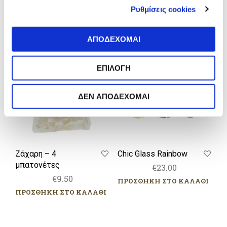
ΣΧΕΤΙΚΑ ΠΡΟΪΟΝΤΑ
Ρυθμίσεις cookies
τ
ά
Ζάχαρη
Chic
θ
–
Glass
ΑΠΟΔΕΧΟΜΑΙ
ε
4
Rainbow
σ
μπατονέτες
ΕΠΙΛΟΓΗ
η
ς
ΔΕΝ ΑΠΟΔΕΧΟΜΑΙ
Ζάχαρη – 4
Chic Glass Rainbow
μπατονέτες
€
23.00
€
9.50
ΠΡΟΣΘΗΚΗ ΣΤΟ ΚΑΛΑΘΙ
ΠΡΟΣΘΗΚΗ ΣΤΟ ΚΑΛΑΘΙ