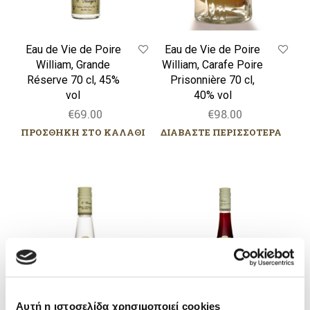
cl,
70
45%
cl,
vol
40%
Eau de Vie de Poire
Eau de Vie de Poire
vol
William, Grande
William, Carafe Poire
Réserve 70 cl, 45%
Prisonnière 70 cl,
vol
40% vol
€
69.00
€
98.00
ΠΡΟΣΘΗΚΗ ΣΤΟ ΚΑΛΑΘΙ
ΔΙΑΒΑΣΤΕ ΠΕΡΙΣΣΟΤΕΡΑ
Eau
Crème
de
de
Vie
Cassis,
de
Meyer,
Poire
70cl,
William,
20%
Meyer,
vol
35cl,
45%
Αυτή η ιστοσελίδα χρησιμοποιεί cookies