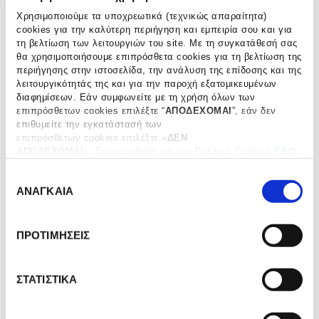
vol
Χρησιμοποιούμε τα υποχρεωτικά (τεχνικώς απαραίτητα)
cookies για την καλύτερη περιήγηση και εμπειρία σου και για
τη βελτίωση των λειτουργιών του site. Με τη συγκατάθεσή σας
Crème de Cassis,
Eau de Vie de Poire
θα χρησιμοποιήσουμε επιπρόσθετα cookies για τη βελτίωση της
Meyer, 70cl, 20% vol
William, Meyer, 35cl,
περιήγησης στην ιστοσελίδα, την ανάλυση της επίδοσης και της
45% vol
€
38.00
λειτουργικότητάς της και για την παροχή εξατομικευμένων
€
39.00
διαφημίσεων. Εάν συμφωνείτε με τη χρήση όλων των
ΠΡΟΣΘΗΚΗ ΣΤΟ ΚΑΛΑΘΙ
επιπρόσθετων cookies επιλέξτε “
ΑΠΟΔΕΧΟΜΑΙ
”, εάν δεν
ΠΡΟΣΘΗΚΗ ΣΤΟ ΚΑΛΑΘΙ
επιθυμείτε την εγκατάστασή των
επιπρόσθετων cookies επιλέξτε «
ΔΕΝ
ΑΠΟΔΕΧΟΜΑΙ
». Eνημερωθείτε για την Πολιτική Cookies
ΕΔΩ
και τους διαφορετικούς τύπους cookies, καθώς και
Liqueur
Eau
Ε
τροποποιήστε τις προτιμήσεις σας (εκτός από τα τεχνικώς
de
de
ΑΝΑΓΚΑΙΑ
απαραίτητα) επιλέγοντας “
Ρυθμίσεις Cookies
".
π
Framboise,
Vie
ι
Meyer,
de
λ
35cl,
Kirsch,
ΠΡΟΤΙΜΗΣΕΙΣ
ο
25%
Grande
vol
Réserve
γ
70
ή
ΣΤΑΤΙΣΤΙΚΑ
cl,
σ
45%
υ