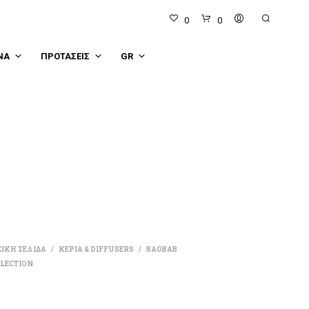
0
0
ΝΑ
ΠΡΟΤΑΣΕΙΣ
GR
Κ
Α
Ν
Ε
Ν
Α
ΙΚΗ ΣΕΛΙΔΑ
ΚΕΡΙΑ & DIFFUSERS
BAOBAB
/
/
Π
LECTION
Ρ
Ο
Ϊ