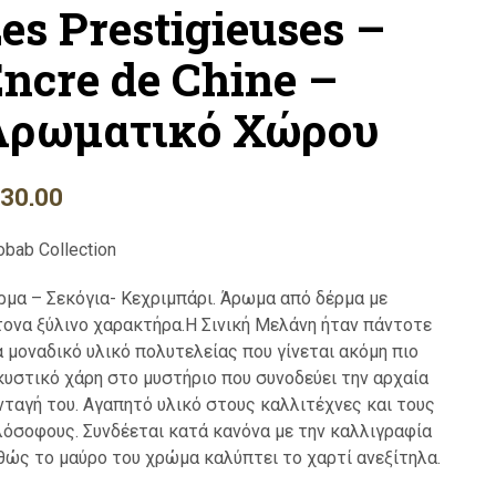
es Prestigieuses –
Ο
Ν
Σ
ncre de Chine –
Τ
Ο
Αρωματικό Χώρου
Κ
Α
Λ
Α
130.00
Θ
Ι
Σ
obab Collection
Α
Σ
ρμα – Σεκόγια- Κεχριμπάρι. Άρωμα από δέρμα με
.
τονα ξύλινο χαρακτήρα.Η Σινική Μελάνη ήταν πάντοτε
α μοναδικό υλικό πολυτελείας που γίνεται ακόμη πιο
κυστικό χάρη στο μυστήριο που συνοδεύει την αρχαία
νταγή του. Αγαπητό υλικό στους καλλιτέχνες και τους
λόσοφους. Συνδέεται κατά κανόνα με την καλλιγραφία
θώς το μαύρο του χρώμα καλύπτει το χαρτί ανεξίτηλα.