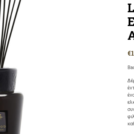
L
E
€
Ba
Δέ
έν
έν
ελ
συ
φι
κα