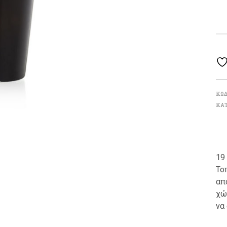
ΚΩΔ
ΚΑΤ
19
Το
απ
χώ
να