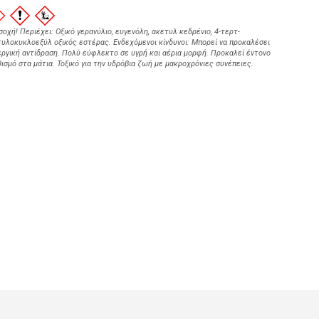
οχή! Περιέχει: Οξικό γερανύλιο, ευγενόλη, ακετυλ κεδρένιο, 4-τερτ-
υλοκυκλοεξύλ οξικός εστέρας. Ενδεχόμενοι κίνδυνοι: Μπορεί να προκαλέσει
ργική αντίδραση. Πολύ εύφλεκτο σε υγρή και αέρια μορφή. Προκαλεί έντονο
ισμό στα μάτια. Τοξικό για την υδρόβια ζωή με μακροχρόνιες συνέπειες.