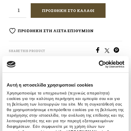
ΠΡΟΣΘΗΚΗ ΣΤΟ ΚΑΛΑΘΙ
ΠΡΟΣΘΗΚΗ ΣΤΗ ΛΙΣΤΑ ΕΠΙΘΥΜΙΩΝ
SHARE THIS PRODUCT
ΚΩΔΙΚΟΣ ΠΡΟΪΟΝΤΟΣ:
WR-0026
ΚΑΤΗΓΟΡΙΑ:
ΚΟΚΚΙΝΟ ΚΡΑΣΙ
Αυτή η ιστοσελίδα χρησιμοποιεί cookies
Χρησιμοποιούμε τα υποχρεωτικά (τεχνικώς απαραίτητα)
cookies για την καλύτερη περιήγηση και εμπειρία σου και για
Ταιριάζει με κρέατα ψημένα σε μπάρμπεκιου, με steak
τη βελτίωση των λειτουργιών του site. Με τη συγκατάθεσή σας
tartare και με σπεσιαλιτέ της νότιας Γαλλίας όπως
θα χρησιμοποιήσουμε επιπρόσθετα cookies για τη βελτίωση της
γεμιστά λαχανικά και ratatouille. Συνοδεύει επίσης
περιήγησης στην ιστοσελίδα, την ανάλυση της επίδοσης και της
τέλεια ψητό αρνί και πάπια. Μπορείτε επίσης να το
λειτουργικότητάς της και για την παροχή εξατομικευμένων
πιείτε με ποικιλία τυριών.Οργανική καλλιέργεια. Οι
διαφημίσεων. Εάν συμφωνείτε με τη χρήση όλων των
ρώγες έχουν συλλεγεί κυρίως με το χέρι.