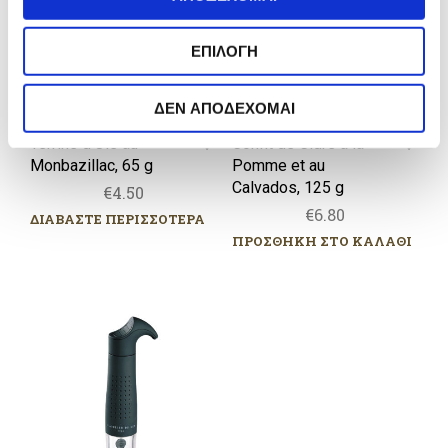
ε
et
σ
au
ΕΠΙΛΟΓΗ
η
Calvados,
ς
125
g
ΔΕΝ ΑΠΟΔΕΧΟΜΑΙ
Terrine d’Oie au
Confit de Cidre à la
Monbazillac, 65 g
Pomme et au
Calvados, 125 g
€
4.50
€
6.80
ΔΙΑΒΑΣΤΕ ΠΕΡΙΣΣΟΤΕΡΑ
ΠΡΟΣΘΗΚΗ ΣΤΟ ΚΑΛΑΘΙ
Αντλία
Gard’Vin®
ON/OFF
&
2
πώματα
ON/OFF