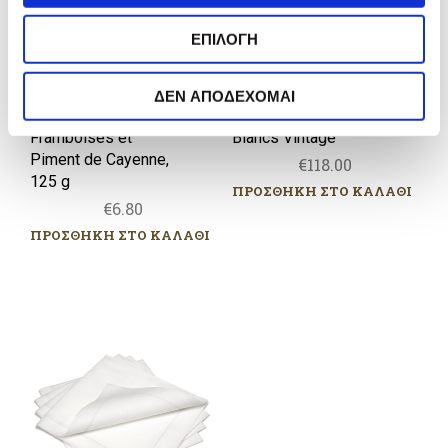
Cayenne,
σ
125
ΕΠΙΛΟΓΗ
η
g
ς
ΔΕΝ ΑΠΟΔΕΧΟΜΑΙ
Confit de Poivrons
Pol Roger Blanc de
Framboises et
Blancs Vintage
Piment de Cayenne,
€
118.00
125 g
ΠΡΟΣΘΗΚΗ ΣΤΟ ΚΑΛΑΘΙ
€
6.80
ΠΡΟΣΘΗΚΗ ΣΤΟ ΚΑΛΑΘΙ
Χαρτοπετσέτες
φαγητού
λευκές
–
“Hemstitch”
Silver
grey