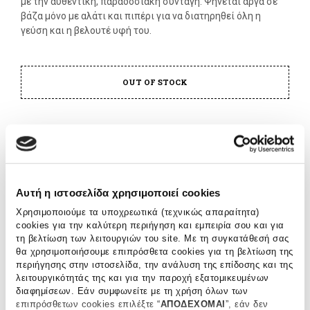
με την αυθεντική, παραδοσιακή συνταγή. Ψήνεται αργά σε
βάζα μόνο με αλάτι και πιπέρι για να διατηρηθεί όλη η
γεύση και η βελουτέ υφή του.
OUT OF STOCK
ΠΡΟΣΘΗΚΗ ΣΤΗ ΛΙΣΤΑ ΕΠΙΘΥΜΙΩΝ
SHARE THIS PRODUCT
Αυτή η ιστοσελίδα χρησιμοποιεί cookies
Χρησιμοποιούμε τα υποχρεωτικά (τεχνικώς απαραίτητα)
cookies για την καλύτερη περιήγηση και εμπειρία σου και για
ΚΩΔΙΚΟΣ ΠΡΟΪΟΝΤΟΣ:
TF-0026
τη βελτίωση των λειτουργιών του site. Με τη συγκατάθεσή σας
ΚΑΤΗΓΟΡΙΑ:
ΦΟΥΑ ΓΚΡΑ-ΠΑΤΕ
θα χρησιμοποιήσουμε επιπρόσθετα cookies για τη βελτίωση της
περιήγησης στην ιστοσελίδα, την ανάλυση της επίδοσης και της
λειτουργικότητάς της και για την παροχή εξατομικευμένων
διαφημίσεων. Εάν συμφωνείτε με τη χρήση όλων των
Όπως ακριβώς και το καλό κρασί, το παραδοσιακό φουά
επιπρόσθετων cookies επιλέξτε “
ΑΠΟΔΕΧΟΜΑΙ
”, εάν δεν