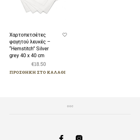
40
x
40
cm
Χαρτοπετσέτες
φαγητού λευκές –
“Hemstitch” Silver
grey 40 x 40 cm
€
18.50
ΠΡΟΣΘΗΚΗ ΣΤΟ ΚΑΛΑΘΙ