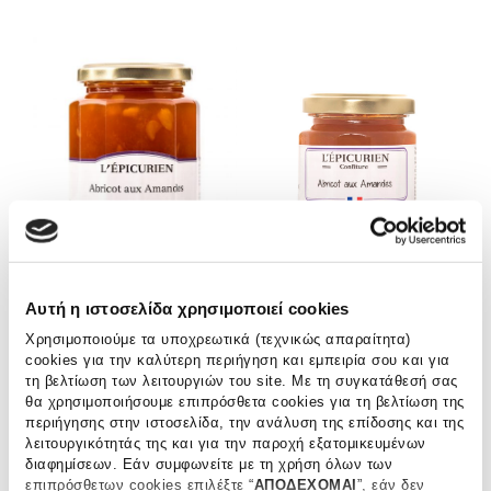
Abricot
Abricot
aux
aux
Amandes,320g
Amandes,125g
Abricot aux
Abricot aux
Αυτή η ιστοσελίδα χρησιμοποιεί cookies
Amandes,125g
Amandes,320g
Χρησιμοποιούμε τα υποχρεωτικά (τεχνικώς απαραίτητα)
€
6.60
€
10.50
cookies για την καλύτερη περιήγηση και εμπειρία σου και για
ΔΙΑΒΑΣΤΕ ΠΕΡΙΣΣΟΤΕΡΑ
ΠΡΟΣΘΗΚΗ ΣΤΟ ΚΑΛΑΘΙ
τη βελτίωση των λειτουργιών του site. Με τη συγκατάθεσή σας
θα χρησιμοποιήσουμε επιπρόσθετα cookies για τη βελτίωση της
περιήγησης στην ιστοσελίδα, την ανάλυση της επίδοσης και της
λειτουργικότητάς της και για την παροχή εξατομικευμένων
Mangue
Fleurs
διαφημίσεων. Εάν συμφωνείτε με τη χρήση όλων των
Gingembre
de
επιπρόσθετων cookies επιλέξτε “
ΑΠΟΔΕΧΟΜΑΙ
”, εάν δεν