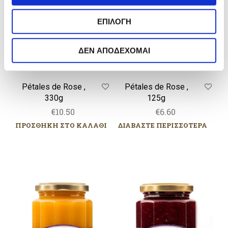
330g
125g
σ
ΕΠΙΛΟΓΗ
η
ς
ΔΕΝ ΑΠΟΔΕΧΟΜΑΙ
Pétales de Rose ,
Pétales de Rose ,
330g
125g
€
10.50
€
6.60
ΠΡΟΣΘΗΚΗ ΣΤΟ ΚΑΛΑΘΙ
ΔΙΑΒΑΣΤΕ ΠΕΡΙΣΣΟΤΕΡΑ
Crème
Quatre
de
Fruits
Citron,
Rouges,
320g
320g