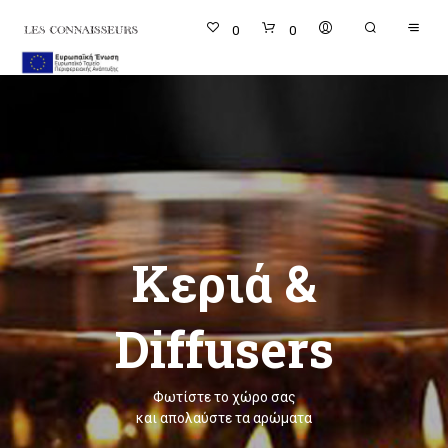
0
0
Κεριά &
Diffusers
Φωτίστε το χώρο σας
και απολαύστε τα αρώματα