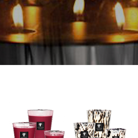
All
Black
Seasons
Pearls
–
–
Masaai
Κερί
Spirit
–
Κερί