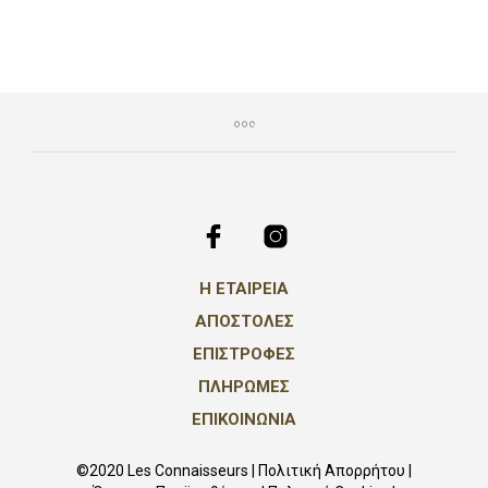
επιλ
να
στη
επιλεγούν
σελί
στη
του
σελίδα
προϊ
του
προϊόντος
Η ΕΤΑΙΡΕΙΑ
ΑΠΟΣΤΟΛΕΣ
ΕΠΙΣΤΡΟΦΕΣ
ΠΛΗΡΩΜΕΣ
ΕΠΙΚΟΙΝΩΝΙΑ
©2020 Les Connaisseurs |
Πολιτική Απορρήτου
|