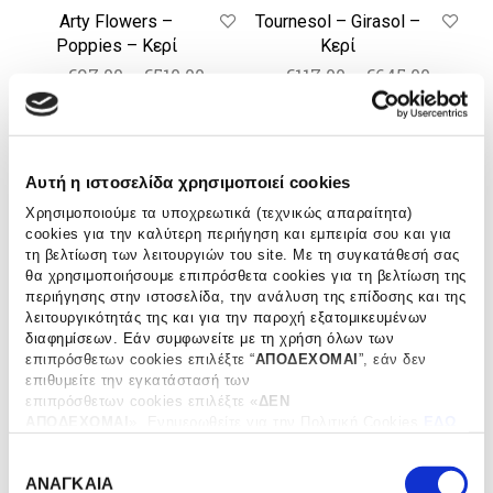
Arty Flowers –
Tournesol – Girasol –
Poppies – Κερί
Κερί
Price
Price
€
97.00
–
€
510.00
€
117.00
–
€
645.00
range:
range:
ΕΠΙΛΟΓΗ
ΕΠΙΛΟΓΗ
Αυτό
Αυτ
€97.00
€117.00
το
το
through
προϊόν
throug
προϊ
έχει
έχει
€510.00
€645.0
Αυτή η ιστοσελίδα χρησιμοποιεί cookies
Vony
Vony
πολλαπλές
πολ
–
–
Χρησιμοποιούμε τα υποχρεωτικά (τεχνικώς απαραίτητα)
παραλλαγές.
παρα
Ahitra
Tanteli
cookies για την καλύτερη περιήγηση και εμπειρία σου και για
Οι
Οι
τη βελτίωση των λειτουργιών του site. Με τη συγκατάθεσή σας
–
–
επιλογές
επιλ
θα χρησιμοποιήσουμε επιπρόσθετα cookies για τη βελτίωση της
Κερί
Κερί
μπορούν
μπο
περιήγησης στην ιστοσελίδα, την ανάλυση της επίδοσης και της
να
να
λειτουργικότητάς της και για την παροχή εξατομικευμένων
επιλεγούν
επιλ
διαφημίσεων. Εάν συμφωνείτε με τη χρήση όλων των
στη
στη
επιπρόσθετων cookies επιλέξτε “
ΑΠΟΔΕΧΟΜΑΙ
”, εάν δεν
επιθυμείτε την εγκατάστασή των
σελίδα
σελί
επιπρόσθετων cookies επιλέξτε «
ΔΕΝ
του
του
ΑΠΟΔΕΧΟΜΑΙ
». Eνημερωθείτε για την Πολιτική Cookies
ΕΔΩ
προϊόντος
προϊ
και τους διαφορετικούς τύπους cookies, καθώς και
Vony – Ahitra – Κερί
Vony – Tanteli – Κερί
Ε
τροποποιήστε τις προτιμήσεις σας (εκτός από τα τεχνικώς
ΑΝΑΓΚΑΙΑ
απαραίτητα) επιλέγοντας “
Ρυθμίσεις Cookies
".
π
Price
Price
€
117.00
–
€
645.00
€
117.00
–
€
645.00